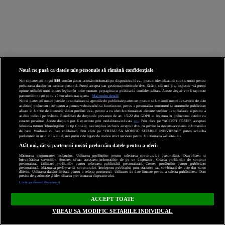
Nouă ne pasă ca datele tale personale să rămână confidențiale
Noi și partenerii noștri
589
stocăm și/sau accesăm informații pe dispozitivul dvs., precum identificatorii cookie unici pentru
prelucrarea datelor cu caracter personal. Puteți accepta sau gestiona preferințele dvs. făcând clic mai jos, respectiv vă puteți
opune utilizării unui interes legitim în orice moment pe pagina cu politica de confidențialitate. Aceste alegeri vor fi raportate
partenerilor noștri și nu vă vor afecta navigarea.
Mai multe detalii
Noi si partenerii nostri (retelele de socializare si agentiile de publicitate partenere, precum si furnizorii nostri de servicii de date
analitice) prelucram date pentru a permite website-ului sa functioneze, pentru a personaliza continutul si anunturile publicitare
afisate in functie de interesele si/sau profilul dvs., pentru a va oferi functionalitati aferente retelelor de socializare si pentru a
analiza traficul pe website. Beneficiati de drepturile prevazute de art. 15-22 din GDPR in legatura cu prelucrarea datelor cu
caracter personal. Aceste drepturi pot fi exercitate prin modalitatea indicata
aici
. Prin click pe “ACCEPT TOATE”, acceptati
folosirea tuturor Tehnologiilor de tip Cookie, care implica inclusiv acceptul dvs. cu privire la stocarea/accesarea informatiilor
de catre Vendor-ii cu care colaboram. Prin click pe “VREAU SA MODIFIC SETARILE INDIVIDUAL” puteti schimba
preferintele in mod individual, mai putin cele legate de cookie strict necesare pentru functionarea website-ului.
Atât noi, cât și partenerii noștri prelucrăm datele pentru a oferi:
Măsurarea performanței reclamelor. Utilizarea profilurilor pentru selectarea conținutului personalizat. Dezvoltarea și
îmbunătățirea serviciilor. Stocarea și/sau accesarea informațiilor de pe un dispozitiv. Crearea profilurilor de conținut
personalizat. Utilizarea profilurilor pentru selectarea publicității personalizate. Crearea profilurilor pentru publicitate
personalizată. Măsurarea performanței conținutului. Înțelegerea publicului prin statistici sau combinații de date din surse
diferite. Utilizarea datelor limitate pentru a selecta conținutul. Utilizarea de date limitate pentru a selecta publicitatea. Date
precise de geolocație și identificarea prin scanarea dispozitivului.
Listă parteneri (furnizori)
ACCEPT TOATE
VREAU SA MODIFIC SETARILE INDIVIDUAL